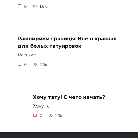
0
1.8к.
Расширяем границы: Всё о красках
для белых татуировок
Расшир
0
2.5к.
Хочу тату! С чего начать?
Хочу та
0
1.3к.