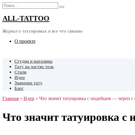
Перейти
Search
к
for:
содержанию
ALL-TATTOO
Журнал о татуировках и все что связано
О проекте
Cтудии и магазины
Тату на частях тела
Стили
Идеи
Значение тату
Блог
Главная
»
Идеи
»
Что значит татуировка с индейцем — череп с
Что значит татуировка с 