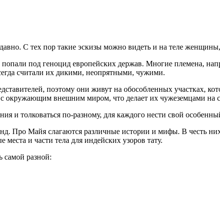
давно. С тех пор такие эскизы можно видеть и на теле женщины
попали под геноцид европейских держав. Многие племена, на
сегда считали их дикими, неопрятными, чужими.
едставителей, поэтому они живут на обособленных участках, ко
 с окружающим внешним миром, что делает их чужеземцами на с
ния и толковаться по-разному, для каждого нести свой особенны
нд. Про Майя слагаются различные истории и мифы. В честь ни
места и части тела для индейских узоров тату.
 самой разной: