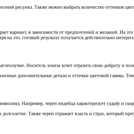
анесения рисунка. Также можно выбрать количество оттенков цв
рает вариант, в зависимости от предпочтений и желаний. На э
ря на это, готовый результат получается действительно интере
лагополучие. Носитель эскиза хочет отразить свою доброту и п
ичные дополнительные детали и оттенки цветовой гаммы. Тем б
символику. Например, череп индейца характеризует судьбу и ско
ти долголетие. Также череп отражает власть и страх, который пр