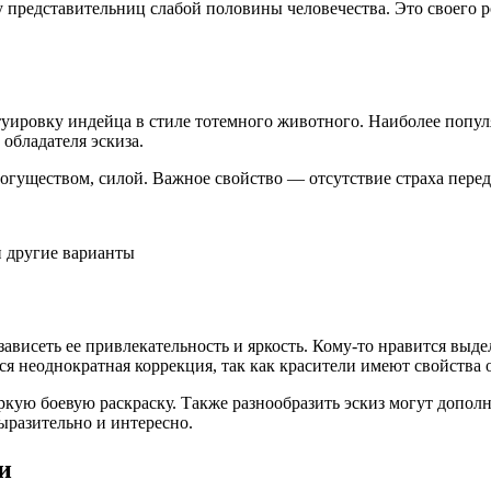
у представительниц слабой половины человечества. Это своего ро
атуировку индейца в стиле тотемного животного. Наиболее поп
 обладателя эскиза.
могуществом, силой. Важное свойство — отсутствие страха пере
зависеть ее привлекательность и яркость. Кому-то нравится выд
я неоднократная коррекция, так как красители имеют свойства о
ркую боевую раскраску. Также разнообразить эскиз могут допол
ыразительно и интересно.
и