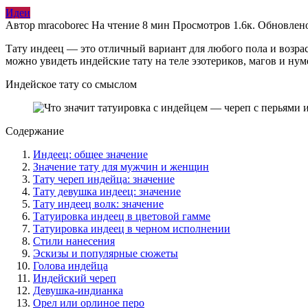
Идеи
Автор
mracoborec
На чтение
8 мин
Просмотров
1.6к.
Обновлен
Тату индеец — это отличный вариант для любого пола и возра
можно увидеть индейские тату на теле эзотериков, магов и н
Индейское тату со смыслом
Содержание
Индеец: общее значение
Значение тату для мужчин и женщин
Тату череп индейца: значение
Тату девушка индеец: значение
Тату индеец волк: значение
Татуировка индеец в цветовой гамме
Татуировка индеец в черном исполнении
Стили нанесения
Эскизы и популярные сюжеты
Голова индейца
Индейский череп
Девушка-индианка
Орел или орлиное перо