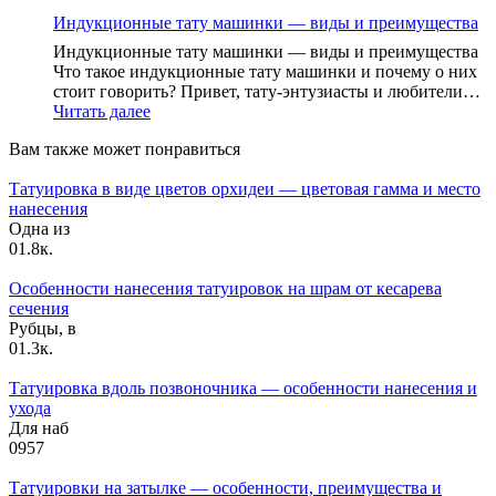
набор
Индукционные тату машинки — виды и преимущества
для
начинающих
Индукционные тату машинки — виды и преимущества
—
Что такое индукционные тату машинки и почему о них
За
стоит говорить? Привет, тату-энтузиасты и любители…
и
:
Читать далее
Против
Индукционные
Вам также может понравиться
тату
машинки
Татуировка в виде цветов орхидеи — цветовая гамма и место
—
нанесения
виды
Одна из
и
0
1.8к.
преимущества
Особенности нанесения татуировок на шрам от кесарева
сечения
Рубцы, в
0
1.3к.
Татуировка вдоль позвоночника — особенности нанесения и
ухода
Для наб
0
957
Татуировки на затылке — особенности, преимущества и