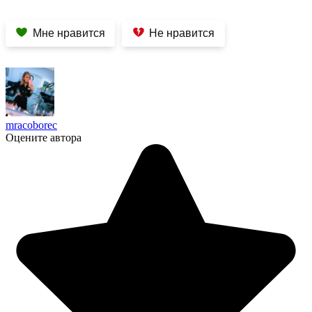
Мне нравится
Не нравится
mracoborec
Оцените автора