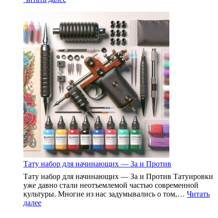
Искусственная
кожа
для
тату:
Гид
для
начинающих
Тату набор для начинающих — За и Против
Тату набор для начинающих — За и Против Татуировки
уже давно стали неотъемлемой частью современной
культуры. Многие из нас задумывались о том,…
Читать
:
далее
Тату