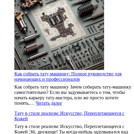
Как
выбрать
идеальный
инструмент
для
художника
Как собрать тату машинку: Полное руководство для
начинающих и профессионалов
Как собрать тату машинку Зачем собирать тату-машинку
самостоятельно? Если вы задумываетесь о том, чтобы
начать карьеру тату-мастера, или же просто хотите
:
понять,…
Читать далее
Как
Тату в стиле реализм: Искусство, Переплетающееся с
собрать
Кожей
тату
машинку:
Тату в стиле реализм: Искусство, Переплетающееся с
Полное
Кожей Эй, дружище! Ты когда-нибудь задумывался над