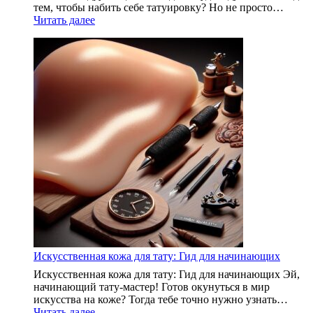
руководство
тем, чтобы набить себе татуировку? Но не просто…
для
:
Читать далее
начинающих
Тату
и
в
профессионалов
стиле
реализм:
Искусство,
Переплетающееся
с
Кожей
Искусственная кожа для тату: Гид для начинающих
Искусственная кожа для тату: Гид для начинающих Эй,
начинающий тату-мастер! Готов окунуться в мир
искусства на коже? Тогда тебе точно нужно узнать…
:
Читать далее