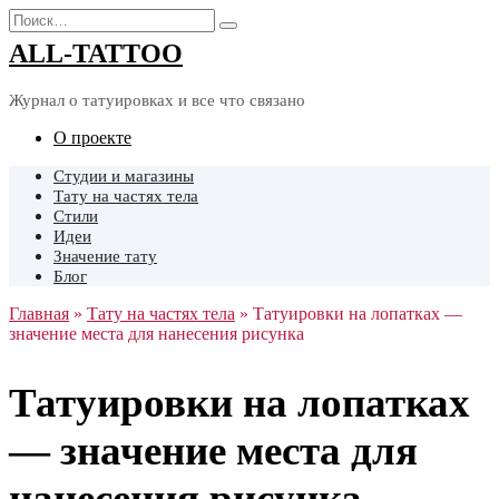
Перейти
Search
к
for:
ALL-TATTOO
содержанию
Журнал о татуировках и все что связано
О проекте
Cтудии и магазины
Тату на частях тела
Стили
Идеи
Значение тату
Блог
Главная
»
Тату на частях тела
»
Татуировки на лопатках —
значение места для нанесения рисунка
Татуировки на лопатках
— значение места для
нанесения рисунка