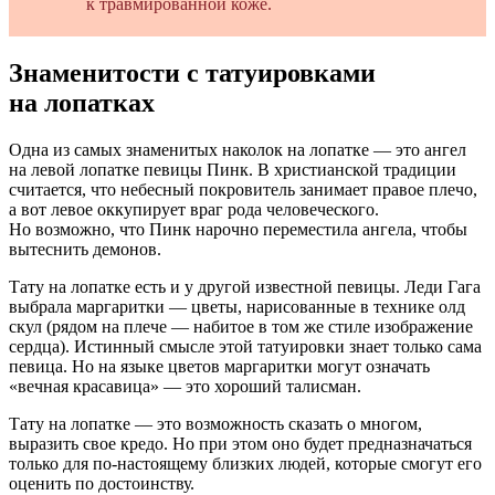
к травмированной коже.
Знаменитости с татуировками
на лопатках
Одна из самых знаменитых наколок на лопатке — это ангел
на левой лопатке певицы Пинк. В христианской традиции
считается, что небесный покровитель занимает правое плечо,
а вот левое оккупирует враг рода человеческого.
Но возможно, что Пинк нарочно переместила ангела, чтобы
вытеснить демонов.
Тату на лопатке есть и у другой известной певицы. Леди Гага
выбрала маргаритки — цветы, нарисованные в технике олд
скул (рядом на плече — набитое в том же стиле изображение
сердца). Истинный смысле этой татуировки знает только сама
певица. Но на языке цветов маргаритки могут означать
«вечная красавица» — это хороший талисман.
Тату на лопатке — это возможность сказать о многом,
выразить свое кредо. Но при этом оно будет предназначаться
только для по-настоящему близких людей, которые смогут его
оценить по достоинству.