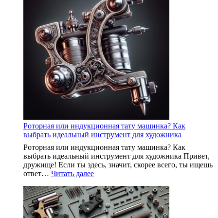
Роторная или индукционная тату машинка? Как
выбрать идеальный инструмент для художника
Роторная или индукционная тату машинка? Как
выбрать идеальный инструмент для художника Привет,
дружище! Если ты здесь, значит, скорее всего, ты ищешь
:
ответ…
Читать далее
Роторная
или
индукционная
тату
машинка?