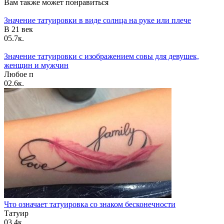
Вам также может понравиться
тату
машинки
Значение татуировки в виде солнца на руке или плече
—
В 21 век
виды
0
5.7к.
и
преимущества
Значение татуировки с изображением совы для девушек,
женщин и мужчин
Любое п
0
2.6к.
Что означает татуировка со знаком бесконечности
Татуир
0
3.4к.