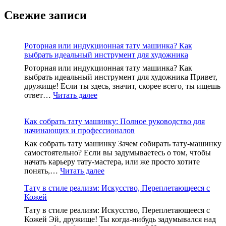
Свежие записи
Роторная или индукционная тату машинка? Как
выбрать идеальный инструмент для художника
Роторная или индукционная тату машинка? Как
выбрать идеальный инструмент для художника Привет,
дружище! Если ты здесь, значит, скорее всего, ты ищешь
:
ответ…
Читать далее
Роторная
или
Как собрать тату машинку: Полное руководство для
индукционная
начинающих и профессионалов
тату
машинка?
Как собрать тату машинку Зачем собирать тату-машинку
Как
самостоятельно? Если вы задумываетесь о том, чтобы
выбрать
начать карьеру тату-мастера, или же просто хотите
идеальный
:
понять,…
Читать далее
инструмент
Как
для
Тату в стиле реализм: Искусство, Переплетающееся с
собрать
художника
Кожей
тату
машинку:
Тату в стиле реализм: Искусство, Переплетающееся с
Полное
Кожей Эй, дружище! Ты когда-нибудь задумывался над
руководство