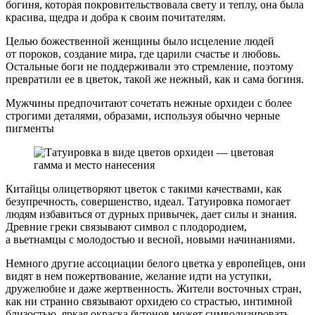
богиня, которая покровительствовала свету и теплу, она была
красива, щедра и добра к своим почитателям.
Целью божественной женщины было исцеление людей
от пороков, создание мира, где царили счастье и любовь.
Остальные боги не поддерживали это стремление, поэтому
превратили ее в цветок, такой же нежный, как и сама богиня.
Мужчины предпочитают сочетать нежные орхидеи с более
строгими деталями, образами, используя обычно черные
пигменты
Китайцы олицетворяют цветок с такими качествами, как
безупречность, совершенство, идеал. Татуировка помогает
людям избавиться от дурных привычек, дает силы и знания.
Древние греки связывают символ с плодородием,
а вьетнамцы с молодостью и весной, новыми начинаниями.
Немного другие ассоциации белого цветка у европейцев, они
видят в нем пожертвование, желание идти на уступки,
дружелюбие и даже жертвенность. Жители восточных стран,
как ни странно связывают орхидею со страстью, интимной
близостью, яркая окраска бутонов может символизировать