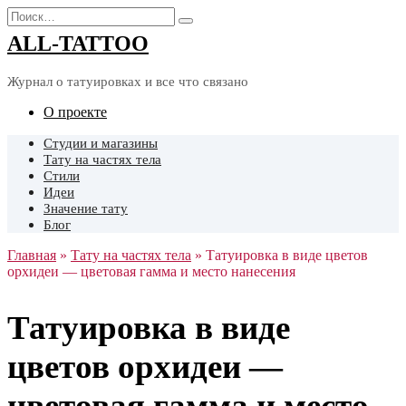
Перейти
Search
к
for:
ALL-TATTOO
содержанию
Журнал о татуировках и все что связано
О проекте
Cтудии и магазины
Тату на частях тела
Стили
Идеи
Значение тату
Блог
Главная
»
Тату на частях тела
»
Татуировка в виде цветов
орхидеи — цветовая гамма и место нанесения
Татуировка в виде
цветов орхидеи —
цветовая гамма и место