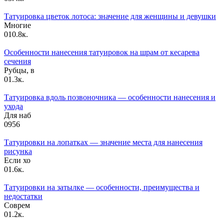
Татуировка цветок лотоса: значение для женщины и девушки
Многие
0
10.8к.
Особенности нанесения татуировок на шрам от кесарева
сечения
Рубцы, в
0
1.3к.
Татуировка вдоль позвоночника — особенности нанесения и
ухода
Для наб
0
956
Татуировки на лопатках — значение места для нанесения
рисунка
Если хо
0
1.6к.
Татуировки на затылке — особенности, преимущества и
недостатки
Соврем
0
1.2к.