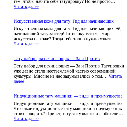
тем, чтобы набить себе татуировку? Но не просто…
для
:
Читать далее
начинающих
Тату
и
в
профессионалов
Искусственная кожа для тату: Гид для начинающих
стиле
реализм:
Искусственная кожа для тату: Гид для начинающих Эй,
Искусство,
начинающий тату-мастер! Готов окунуться в мир
Переплетающееся
искусства на коже? Тогда тебе точно нужно узнать…
с
:
Читать далее
Кожей
Искусственная
кожа
Тату набор для начинающих — За и Против
для
тату:
Тату набор для начинающих — За и Против Татуировки
Гид
уже давно стали неотъемлемой частью современной
для
культуры. Многие из нас задумывались о том,…
Читать
начинающих
:
далее
Тату
набор
Индукционные тату машинки — виды и преимущества
для
начинающих
Индукционные тату машинки — виды и преимущества
—
Что такое индукционные тату машинки и почему о них
За
стоит говорить? Привет, тату-энтузиасты и любители…
и
:
Читать далее
Против
Индукционные